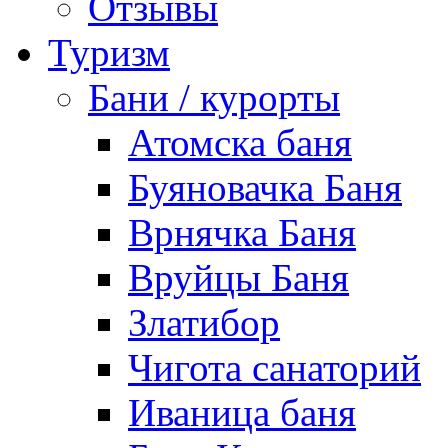
Отзывы
Туризм
Бани / курорты
Атомска баня
Буяновачка Баня
Врнячка Баня
Вруйцы Баня
Златибор
Чигота санаторий
Иваница баня