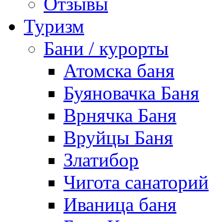
Отзывы
Туризм
Бани / курорты
Атомска баня
Буяновачка Баня
Врнячка Баня
Вруйцы Баня
Златибор
Чигота санаторий
Иваница баня