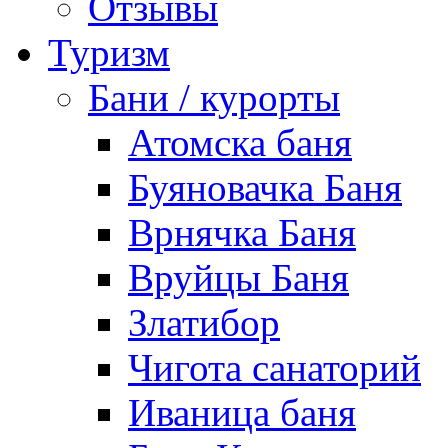
Отзывы
Туризм
Бани / курорты
Атомска баня
Буяновачка Баня
Врнячка Баня
Вруйцы Баня
Златибор
Чигота санаторий
Иваница баня