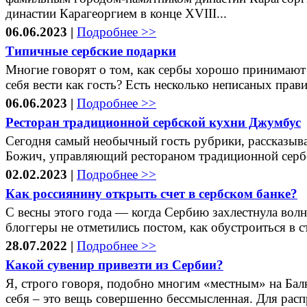
династии Карагеоргием в конце XVIII...
06.06.2023 |
Подробнее >>
Типичные сербские подарки
Многие говорят о том, как сербы хорошо принимают 
себя вести как гость? Есть несколько неписаных прави
06.06.2023 |
Подробнее >>
Ресторан традиционной сербской кухни Джумбус
Сегодня самый необычный гость рубрики, рассказыва
Божич, управляющий рестораном традиционной сербск
02.02.2023 |
Подробнее >>
Как россиянину открыть счет в сербском банке?
С весны этого года — когда Сербию захлестнула волн
блоггеры не отметились постом, как обустроиться в ст
28.07.2022 |
Подробнее >>
Какой сувенир привезти из Сербии?
Я, строго говоря, подобно многим «местным» на Балк
себя – это вещь совершенно бессмысленная. Для расп