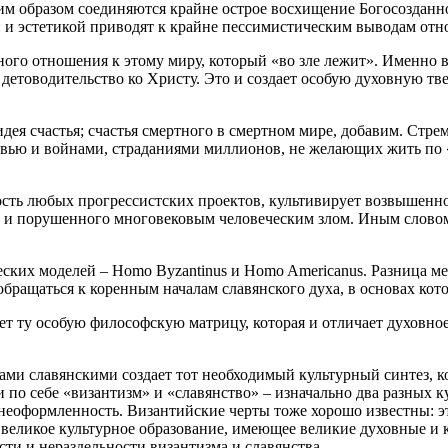
им образом соединяются крайне острое восхищение Богосозданн
 и эстетикой приводят к крайне пессимистическим выводам отно
ного отношения к этому миру, который «во зле лежит». Именно 
 детоводительство ко Христу. Это и создает особую духовную тв
дея счастья; счастья смертного в смертном мире, добавим. Стре
овью и войнами, страданиями миллионов, не желающих жить по 
сть любых прогрессистских проектов, культивирует возвышенн
 и порушенного многовековым человеческим злом. Иным словом,
ских моделей – Homo Byzantinus и Homo Americanus. Разница м
бращаться к коренным началам славянского духа, в основах кот
ает ту особую философскую матрицу, которая и отличает духовн
лами славянскими создает тот необходимый культурный синтез, к
 по себе «византизм» и «славянство» – изначально два разных 
, неоформленность. Византийские черты тоже хорошо известны: эт
 великое культурное образование, имеющее великие духовные и 
сти и нераздельности византизма и славянства.