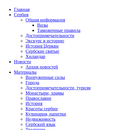
Главная
Сербия
Общая информация
Визы
Таможенные правила
Достопримечательности
Экскурс в историю
История Церкви
Сербские святые
Хиландар
Новости
Архив новостей
Материалы
Вооруженные силы
Города
Достопримечательности, туризм
Монастыри, храмы
Православие
История
Красоты сербии
Кулинария, напитки
Недвижимость
Сербский язык
Традиции