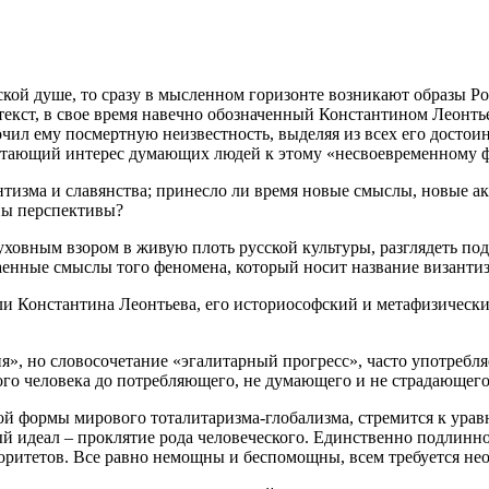
ской душе, то сразу в мысленном горизонте возникают образы Рос
текст, в свое время навечно обозначенный Константином Леонть
чил ему посмертную неизвестность, выделяя из всех его достои
астающий интерес думающих людей к этому «несвоевременному фи
нтизма и славянства; принесло ли время новые смыслы, новые 
ны перспективы?
уховным взором в живую плоть русской культуры, разглядеть п
таенные смыслы того феномена, который носит название византи
ли Константина Леонтьева, его историософский и метафизически
я», но словосочетание «эгалитарный прогресс», часто употребл
ого человека до потребляющего, не думающего и не страдающего
й формы мирового тоталитаризма-глобализма, стремится к урав
идеал – проклятие рода человеческого. Единственно подлинное 
оритетов. Все равно немощны и беспомощны, всем требуется не