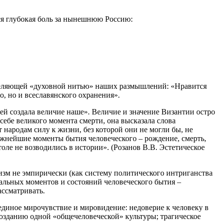
тся глубокая боль за нынешнюю Россию:
деляющей «духовной нитью» наших размышлений: «Нравится
о, но и всеславянского охранения».
ей создала величие наше». Величие и значение Византии остро
себе великого момента смерти, она высказала слова
 народам силу к жизни, без которой они не могли бы, не
 важнейшие моменты бытия человеческого – рождение, смерть,
толе не возводились в истории». (Розанов В.В. Эстетическое
зм не эмпирически (как систему политического интриганства
альных моментов и состояний человеческого бытия –
ассматривать.
единое мирочувствие и мировидение: недоверие к человеку в
созданию одной «общечеловеческой» культуры; трагическое