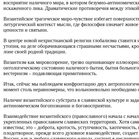
восприятие наличного мира, в котором безумно-антиномическ
искаженного лика. Драматические противоречия между этикой
Византийское трагическое миро-чувствие избегает поверхност
литургический контекст мысли, где философия означает живое
ценности и святыни.
В центре новой нехристианской религии глобализма ставится и
утопия, на деле оборачивающаяся страшными несчастьями, кр
лоне своей родной традиции.
Византизм как мировоззрение, трезво оценивающее иллюзорно
онтологическому состоянию наличного бытия, бытия больного
вестернизм – подавляющая примитивность.
Итак, сейчас мы наблюдаем конфронтацию двух антропологиче
момент столь неравномерны, что вольноневольно необходимо о
Наличие византийского субстрата в славянской культуре и зад
антиномическом богопознании и боговосприятии.
Взаимодействие византийского (православного) начала с нача
укрепленных православием славянских территориях. Хотя сами
известны; это – доброта, кротость, уступчивость, хаотичность
плодотворное, прежде всего духовное взаимодействие, создает
России, как и любого славянского народа, состоит в неслиянно