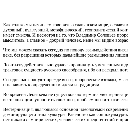
Как только мы начинаем говорить о славянском мире, о славян
духовный, культурный, метафизический, геополитический кон
имеет смысла. И несмотря на то, что Владимир Соловьев проро
мыслитель, а главное – добрый человек, ныне мы видим возр
Что мы можем сказать сегодня по поводу взаимодействия виза
веке, без разрешения которых дальнейшие размышления лише
Леонтьеву действительно удалось проникнуть умственным и д
трактовок сущность русского своеобразия, ибо он раскрыл по
Сегодня нас волнуют прежде всего, пророческие взгляды, мыс
и ненависть к определенным идеям и традициям.
Во времена Леонтьева не существовало термина «вестернизаци
вестернизации: упростить сложного, проблемного и трагическ
Вестернизация, являющаяся основной идеологемой современно
доминирующего типа культуры. Равенство как социокультурный 
нет никаких эмпирических, человеческих предпочтений и при