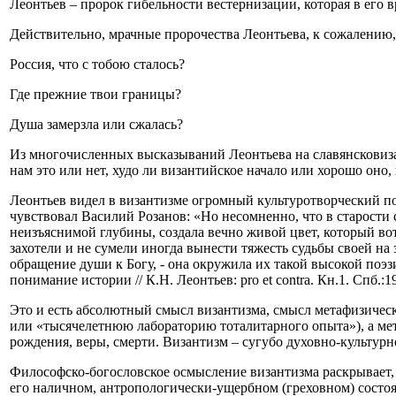
Леонтьев – пророк гибельности вестернизации, которая в его 
Действительно, мрачные пророчества Леонтьева, к сожалению,
Россия, что с тобою сталось?
Где прежние твои границы?
Душа замерзла или сжалась?
Из многочисленных высказываний Леонтьева на славянсковиз
нам это или нет, худо ли византийское начало или хорошо оно,
Леонтьев видел в византизме огромный культуротворческий по
чувствовал Василий Розанов: «Но несомненно, что в старости 
неизъяснимой глубины, создала вечно живой цвет, который вот
захотели и не сумели иногда вынести тяжесть судьбы своей на 
обращение души к Богу, - она окружила их такой высокой поэзи
понимание истории // К.Н. Леонтьев: pro et contra. Кн.1. Спб.:1
Это и есть абсолютный смысл византизма, смысл метафизичес
или «тысячелетнюю лабораторию тоталитарного опыта»), а мет
рождения, веры, смерти. Византизм – сугубо духовно-культурн
Философско-богословское осмысление византизма раскрывает, 
его наличном, антропологически-ущербном (греховном) состоя