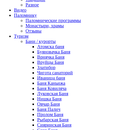
Разное
Видео
Паломнику
Паломнические программы
Монастыри, храмы
Отзывы
Туризм
Бани / курорты
Атомска баня
Буяновачка Баня
Врнячка Баня
Вруйцы Баня
Златибор
Чигота санаторий
Иваница баня
Баня Каньижа
Баня Ковиляча
Луковская Баня
Нишка Баня
Овчар Баня
Баня Палич
Пролом Баня
Рыбарская Баня
Сияринская Баня