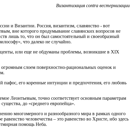
Византизация contra вестернизации
сии и Византии. Россия, византизм, славянство - вот
евым, вне которого продумывание славянских вопросов не
нств лишь то, что он был самостоятельный и своеобразный
лософу», что далеко не случайно.
акценты, или еще не обдуманы проблемы, возникшие в XIX
од огромным слоем поверхностно-рациональных оценок и
зм.
й пафос, его коренные интуиции и предпочтения, его любовь
яемое Леонтьевым, точно соответствует основным параметрам
 существа, до «среднего европейца».
нению многомерного и разнообразного мира в рамках одного
равенство человечества – это равенство во Христе, ибо здесь
отмирная помощь Неба.