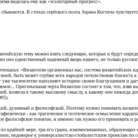
время виделась ему как «эгалитарный прогресс».
 сбываются. В стихах сербского поэта Зорана Костича чувствуе
антийскую тему можно взять следующие, которые и будут опре
 но оно единственный надежный якорь нашего, не только русског
тенциал: «Византизм организовал нас, система византийских ид
своей, быть может глубже всех народов почувствовав близость к 
 уже тысячелетие наполняет историю своим благоуханием и дает
земле... Оригинальная черта Византии состоит в том, что, взяв
ей, возвела к такому высокому смыслу, к какому они никогда до
995).
кий, духовный и философский. Поэтому нужно понимать византи
афизически - как трагическое и поэтическое осмысление кардин
ое философское понятие, и именно так нужно его принимать и р
по крайней мере, три его грани, взаимосвязанных, образующих 
нии; недоверие к универсалистско-глобалистским проектам по 