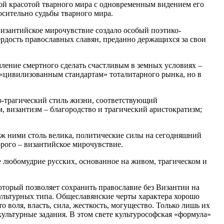
ой красотой тварного мира с одновременным видением его
сительно судьбы тварного мира.
византийское мирочувствие создало особый поэтико-
ердость православных славян, преданно держащихся за свои
мление смертного сделать счастливым в земных условиях –
«цивилизованным стандартам» тоталитарного рынка, но в
о-трагический стиль жизни, соответствующий
 византизм – благородство и трагический аристократизм;
еж ними столь велика, политические силы на сегодняшний
орого – византийское мирочувствие.
ое любомудрие русских, основанное на живом, трагическом и
оторый позволяет сохранить православие без Византии на
культурных типа. Общеславянские черты характера хорошо
о воля, власть, сила, жесткость, могущество. Только лишь их
культурные задания. В этом свете культурософская «формула»