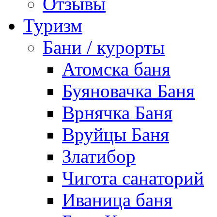
Отзывы
Туризм
Бани / курорты
Атомска баня
Буяновачка Баня
Врнячка Баня
Вруйцы Баня
Златибор
Чигота санаторий
Иваница баня