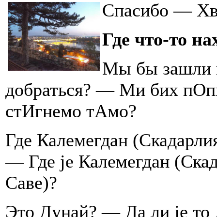
Спасибо — Хв
Где что-то на
Мы бы зашли в
добраться? — Ми бих пОп
стИгнемо тАмо?
Где Калемегдан (Скадарли
— Где jе Калемегдан (Скад
Саве)?
Это Дунай? — Да ли jе то