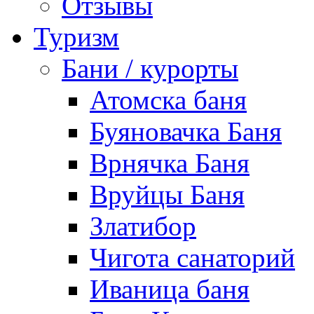
Отзывы
Туризм
Бани / курорты
Атомска баня
Буяновачка Баня
Врнячка Баня
Вруйцы Баня
Златибор
Чигота санаторий
Иваница баня