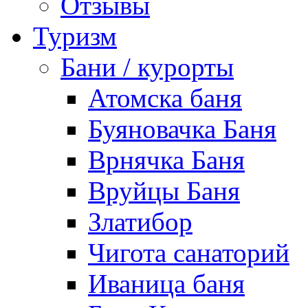
Отзывы
Туризм
Бани / курорты
Атомска баня
Буяновачка Баня
Врнячка Баня
Вруйцы Баня
Златибор
Чигота санаторий
Иваница баня