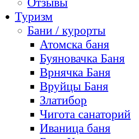
Отзывы
Туризм
Бани / курорты
Атомска баня
Буяновачка Баня
Врнячка Баня
Вруйцы Баня
Златибор
Чигота санаторий
Иваница баня