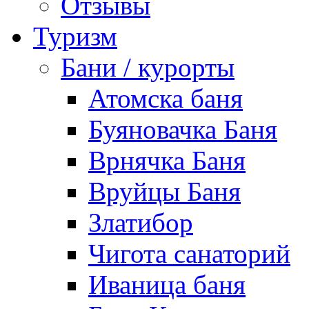
Отзывы
Туризм
Бани / курорты
Атомска баня
Буяновачка Баня
Врнячка Баня
Вруйцы Баня
Златибор
Чигота санаторий
Иваница баня