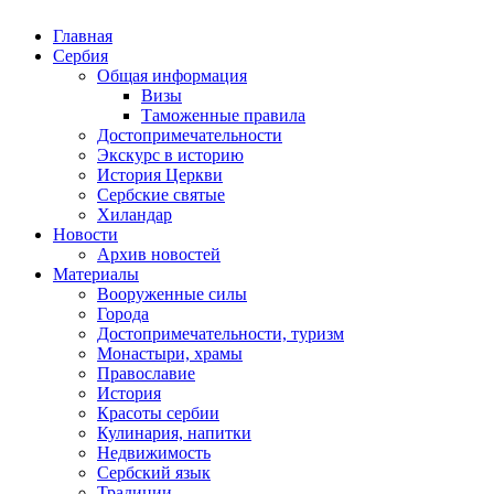
Главная
Сербия
Общая информация
Визы
Таможенные правила
Достопримечательности
Экскурс в историю
История Церкви
Сербские святые
Хиландар
Новости
Архив новостей
Материалы
Вооруженные силы
Города
Достопримечательности, туризм
Монастыри, храмы
Православие
История
Красоты сербии
Кулинария, напитки
Недвижимость
Сербский язык
Традиции