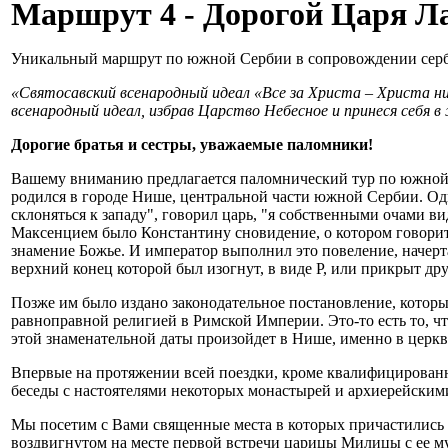
Маршрут 4 - Дорогой Царя Л
Уникальный маршрут по южной Сербии в сопровождении серб
«Святосавский всенародный идеал «Все за Христа – Христа ни
всенародный идеал, избрав Царство Небесное и принеся себя в 
Дорогие братья и сестры, уважаемые паломники!
Вашему вниманию предлагается паломнический тур по южной С
родился в городе Нише, центральной части южной Сербии. Одн
склоняться к западу", говорил царь, "я собственными очами в
Максенцием было Константину сновидение, о котором говорит Л
знамение Божье. И император выполнил это повеление, начерт
верхний конец которой был изогнут, в виде Р, или прикрыт др
Позже им было издано законодательное постановление, котор
равноправной религией в Римской Империи. Это-то есть то, чт
этой знаменательной даты произойдет в Нише, именно в церкв
Впервые на протяжении всей поездки, кроме квалифицированн
беседы с настоятелями некоторых монастырей и архиерейским
Мы посетим с Вами священные места в которых причастились 
воздвигнутом на месте первой встречи царицы Милицы с ее му