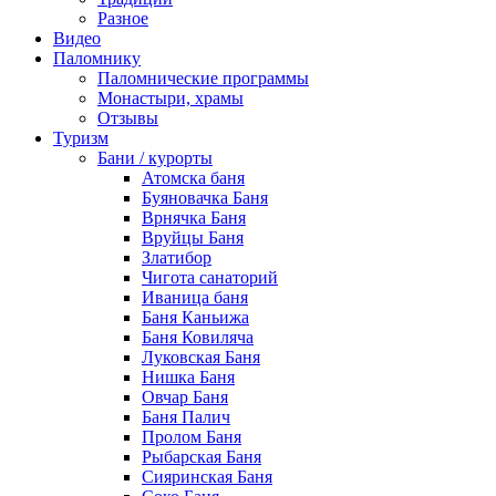
Разное
Видео
Паломнику
Паломнические программы
Монастыри, храмы
Отзывы
Туризм
Бани / курорты
Атомска баня
Буяновачка Баня
Врнячка Баня
Вруйцы Баня
Златибор
Чигота санаторий
Иваница баня
Баня Каньижа
Баня Ковиляча
Луковская Баня
Нишка Баня
Овчар Баня
Баня Палич
Пролом Баня
Рыбарская Баня
Сияринская Баня