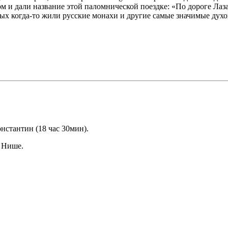
ом и дали название этой паломнической поездке: «По дороге Лаз
рых когда-то жили русские монахи и другие самые значимые дух
онстантин (18 час 30мин).
 Нише.