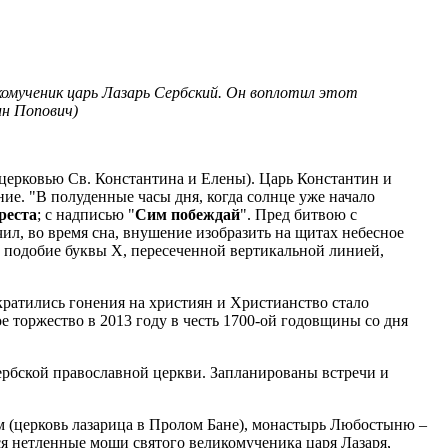
комученик царь Лазарь Сербский. Он воплотил этот
ин Попович)
церковью Св. Константина и Елены). Царь Константин и
ие. "В полуденные часы дня, когда солнце уже начало
реста
; с надписью "
Сим побеждай
". Пред битвою с
ил, во время сна, внушение изобразить на щитах небесное
л подобие буквы X, пересеченной вертикальной линией,
ратились гонения на християн и Христианство стало
е торжество в 2013 году в честь 1700-ой годовщины со дня
ербской православной церкви. Запланированы встречи и
 (церковь лазарица в Пролом Бане), монастырь Любостыню –
ся нетленные мощи святого великомученика царя Лазаря,