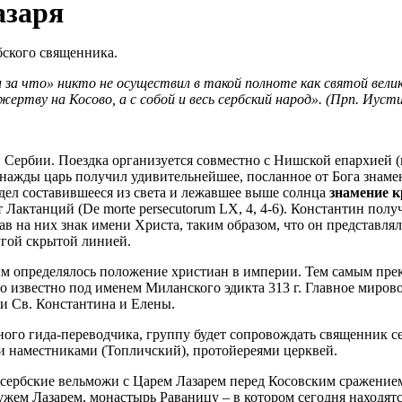
азаря
ского священника.
 за что» никто не осуществил в такой полноте как святой вели
жертву на Косово, а с собой и весь сербский народ». (Прп. Иуст
ербии. Поездка организуется совместно с Нишской епархией (
ажды царь получил удивительнейшее, посланное от Бога знамен
идел составившееся из света и лежавшее выше солнца
знамение к
актанций (De morte persecutorum LX, 4, 4-6). Константин получ
ав на них знак имени Христа, таким образом, что он представля
угой скрытой линией.
ым определялось положение христиан в империи. Тем самым прек
о известно под именем Миланского эдикта 313 г. Главное мирово
и Св. Константина и Елены.
ого гида-переводчика, группу будет сопровождать священник с
и наместниками (Топличский), протойереями церквей.
сербские вельможи с Царем Лазарем перед Косовским сражением
жем Лазарем, монастырь Раваницу – в котором сегодня находят