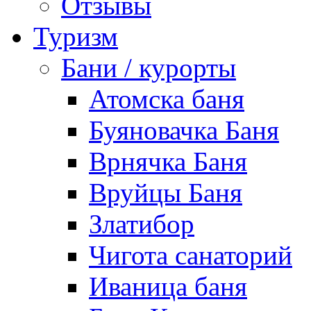
Отзывы
Туризм
Бани / курорты
Атомска баня
Буяновачка Баня
Врнячка Баня
Вруйцы Баня
Златибор
Чигота санаторий
Иваница баня