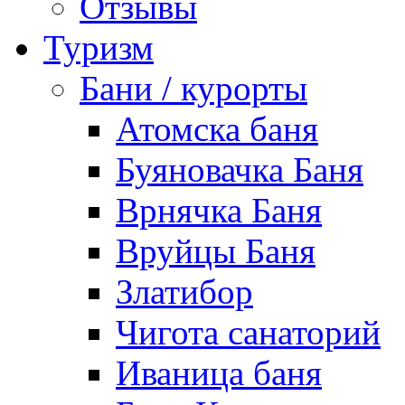
Отзывы
Туризм
Бани / курорты
Атомска баня
Буяновачка Баня
Врнячка Баня
Вруйцы Баня
Златибор
Чигота санаторий
Иваница баня