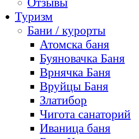
Отзывы
Туризм
Бани / курорты
Атомска баня
Буяновачка Баня
Врнячка Баня
Вруйцы Баня
Златибор
Чигота санаторий
Иваница баня