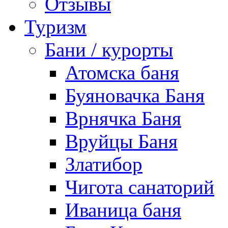
Отзывы
Туризм
Бани / курорты
Атомска баня
Буяновачка Баня
Врнячка Баня
Вруйцы Баня
Златибор
Чигота санаторий
Иваница баня