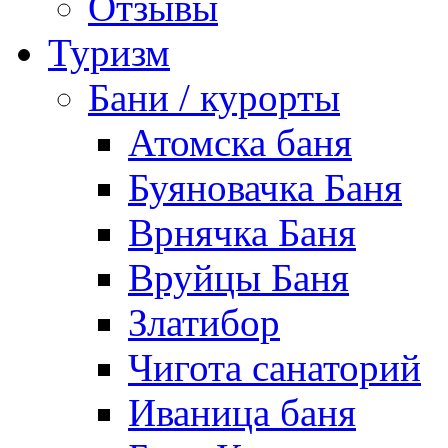
Отзывы
Туризм
Бани / курорты
Атомска баня
Буяновачка Баня
Врнячка Баня
Вруйцы Баня
Златибор
Чигота санаторий
Иваница баня