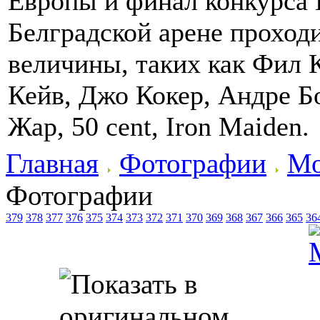
Европы и финал конкурса 
Белградской арене проход
величины, таких как Фил 
Кейв, Джо Кокер, Андре 
Жар, 50 cent, Iron Maiden.
Главная
Фотографии
Мо
Фотографии
379
378
377
376
375
374
373
372
371
370
369
368
367
366
365
36