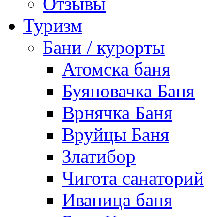
Отзывы
Туризм
Бани / курорты
Атомска баня
Буяновачка Баня
Врнячка Баня
Вруйцы Баня
Златибор
Чигота санаторий
Иваница баня