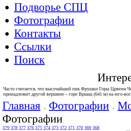
Подворье СПЦ
Фотографии
Контакты
Ссылки
Поиск
Интер
Часто считается, что высочайший пик Фрушки Горы Црвени Чот
принадлежит другой вершине – горе Вршац (641 м) на юго-во
Главная
Фотографии
Мо
Фотографии
379
378
377
376
375
374
373
372
371
370
369
368