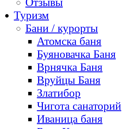
Отзывы
Туризм
Бани / курорты
Атомска баня
Буяновачка Баня
Врнячка Баня
Вруйцы Баня
Златибор
Чигота санаторий
Иваница баня